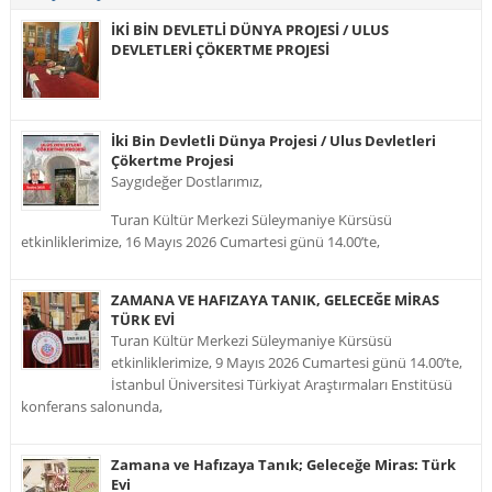
İKİ BİN DEVLETLİ DÜNYA PROJESİ / ULUS
DEVLETLERİ ÇÖKERTME PROJESİ
İki Bin Devletli Dünya Projesi / Ulus Devletleri
Çökertme Projesi
Saygıdeğer Dostlarımız,
Turan Kültür Merkezi Süleymaniye Kürsüsü
etkinliklerimize, 16 Mayıs 2026 Cumartesi günü 14.00’te,
ZAMANA VE HAFIZAYA TANIK, GELECEĞE MİRAS
TÜRK EVİ
Turan Kültür Merkezi Süleymaniye Kürsüsü
etkinliklerimize, 9 Mayıs 2026 Cumartesi günü 14.00’te,
İstanbul Üniversitesi Türkiyat Araştırmaları Enstitüsü
konferans salonunda,
Zamana ve Hafızaya Tanık; Geleceğe Miras: Türk
Evi