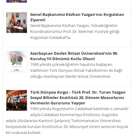
Genel Başkanımız Közhan Yazgan’nın Kırgızistan
Ziyareti
Genel Başkanımız Közhan Yazgan, Yükseköğretim
Koordinatörümüz Prof. Dr. Mehmet Yüce’yle gittiği
Kırgızistan-Celalabat’ta,
Azerbaycan Devlet İktisat Üniversitesi’nin 90.
Kuruluş Yıl Dönümü Kutlu Olsun!
1930 yılında yükseköğretim hayatına başlayan,
Vakfımızın Türk Dünyası İktisat Fakültesi’nin de bağlı
olduğu Azerbaycan Devlet Iktisat Üniversitesi,
Türk Dünyası Kırgız – Türk Prof. Dr. Turan Yazgan
Sosyal Bilimler Enstitüsü 20. Dönem Mezunlarını
Vermenin Gururunu Yaşıyor
1993 yılında Kırgızistan’ın Calalabad kentinde o zamanki
adıyla Calalabad Kommersiya Enstitüsü, bugünkü
adıyla Uluslararası Kantörö Şaripoviç Toktomamatov Üniversitesi
bünyesinde kurulan Enstitümüz 20. Mezuniyet töreni sevincini büyük
bir coşkuyla kutladı.